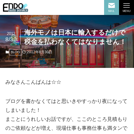
MAIL
MENU
海外モノは日本に輸入するだけで
2012
8/30
税金を払わなくてはなりません！
2012年8月30日
BLOG
みなさんこんばんは☆☆
ブログを書かなくてはと思いきやすっかり夜になって
しまいました！
まことにうれしいお話ですが、ここのところ見積もり
のご依頼などが増え、現場仕事も事務仕事も満タンで