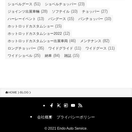
(51)
(23)
ショベルグース
ショベルチョッパー
(28)
(10)
(27)
ジョインツ出展車輛
ソフテイル
チョッパー
(13)
(15)
(10)
ハーレーイベント
パングース
パンチョッパー
(15)
ホットロッドカスタムショー
(12)
ホットロッドカスタムショー2022
(46)
(82)
ホットロッドカスタムショー出展車両
メンテナンス
(35)
(11)
(11)
ロングチョッパー
ワイドグライド
ワイドグース
(25)
(84)
(15)
ワイドショベル
納車
雑誌
HOME
BLOG
会社概要
プライバシーポリシー
©
2021 Endo Auto Service.