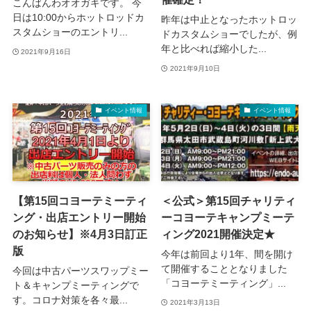
こんばんわオオガキです。 今
日は10:00からホットロッドカ
昨年は中止となったホットロッ
スタムショーのエントリ...
ドカスタムショーでしたが、例
年と比べれば縮小した...
2021年9月16日
2021年9月10日
イベント情報
イベント情報
【第15回コヨーテミーティ
＜公式＞第15回チャリティ
ング・出店エントリー開始
ーコヨーテキャンプミーテ
のお知らせ】※4月3日訂正
ィング2021開催決定★
版
今年は前回より1年、間を開け
て開催することとなりました
今回は中古パーツスワップミー
「コヨーテミーティング」...
ト＆キャンプミーティングで
す。コロナ対策を各々最...
2021年3月13日