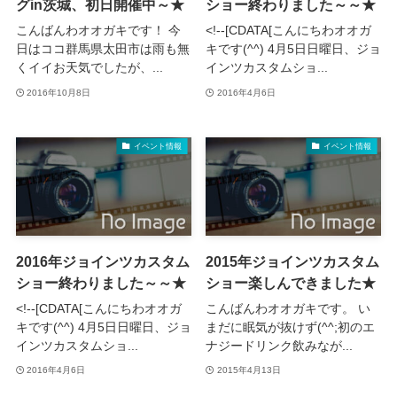
グin茨城、初日開催中～★
ショー終わりました～～★
こんばんわオオガキです！ 今
<!--[CDATA[こんにちわオオガ
日はココ群馬県太田市は雨も無
キです(^^) 4月5日日曜日、ジョ
くイイお天気でしたが、...
インツカスタムショ...
2016年10月8日
2016年4月6日
イベント情報
イベント情報
2016年ジョインツカスタム
2015年ジョインツカスタム
ショー終わりました～～★
ショー楽しんできました★
<!--[CDATA[こんにちわオオガ
こんばんわオオガキです。 い
キです(^^) 4月5日日曜日、ジョ
まだに眠気が抜けず(^^;初のエ
インツカスタムショ...
ナジードリンク飲みなが...
2016年4月6日
2015年4月13日