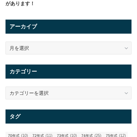
があります！
アーカイブ
ア
ー
カ
イ
カテゴリー
ブ
カ
テ
ゴ
リ
タグ
ー
(10)
(11)
(10)
(25)
(12)
70年式
72年式
73年式
74年式
75年式