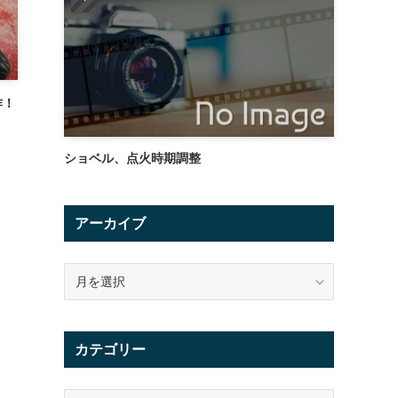
作！
ショベル、点火時期調整
アーカイブ
ア
ー
カ
イ
カテゴリー
ブ
カ