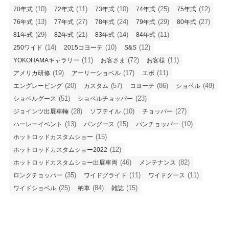
(10)
(11)
(10)
(25)
(12)
70年式
72年式
73年式
74年式
75年式
(13)
(27)
(24)
(29)
(27)
76年式
77年式
78年式
79年式
80年式
(29)
(21)
(14)
(11)
81年式
82年式
83年式
84年式
(14)
(10)
(12)
250ワイド
2015コヨーテ
S&S
(11)
(72)
(11)
YOKOHAMAギャラリー
お客さま
お客様
(19)
(17)
(11)
アメリカ研修
アーリーショベル
エボ
(20)
(57)
(86)
(49)
エングレービング
カスタム
コヨーテ
ショベル
(51)
(23)
ショベルグース
ショベルチョッパー
(28)
(10)
(27)
ジョインツ出展車輛
ソフテイル
チョッパー
(13)
(15)
(10)
ハーレーイベント
パングース
パンチョッパー
(15)
ホットロッドカスタムショー
(12)
ホットロッドカスタムショー2022
(46)
(82)
ホットロッドカスタムショー出展車両
メンテナンス
(35)
(11)
(11)
ロングチョッパー
ワイドグライド
ワイドグース
(25)
(84)
(15)
ワイドショベル
納車
雑誌