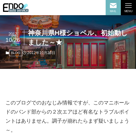
MAIL
MENU
神奈川県H様ショベル、初始動し
2012
10/26
ました～★
2012年10月26日
BLOG
このブログでのおなじみ情報ですが、このマニホール
ドのバンド部からの２次エアほど有名なトラブルポイ
ントはありません。調子が崩れたらまず疑いましょう
～。