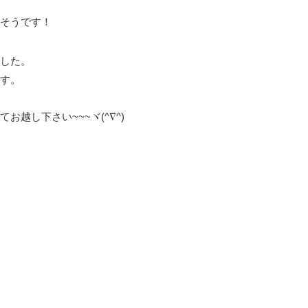
そうです！
した。
す。
越し下さい~~~ヾ(^∇^)