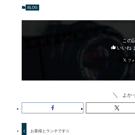
BLOG
この
いいね 
よか
お客様とランチです☆