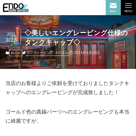
MAIL
MENU
◇美しいエングレービング仕様の
2021
3/28
タンクキャップ◇
2021年3月28日
エングレービング
カスタム
BLOG
当店のお客様よりご依頼を受けておりましたタンクキ
ャップへのエングレービングが完成致しました！
ゴールド色の真鍮パーツへのエングレービングも本当
に綺麗ですが、