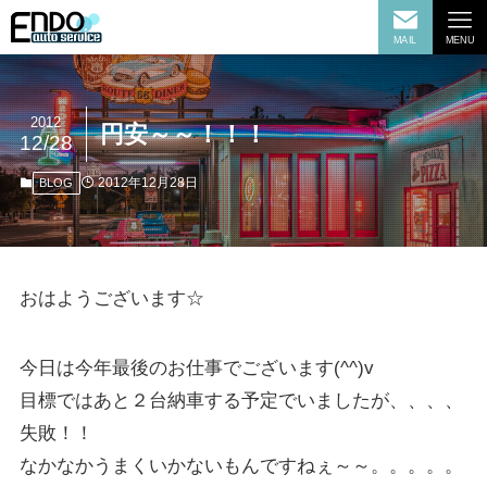
MAIL
MENU
2012
円安～～！！！
12/28
2012年12月28日
BLOG
おはようございます☆
今日は今年最後のお仕事でございます(^^)v
目標ではあと２台納車する予定でいましたが、、、、
失敗！！
なかなかうまくいかないもんですねぇ～～。。。。。