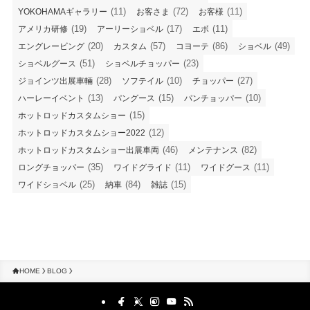
(11)
(72)
(11)
YOKOHAMAギャラリー
お客さま
お客様
(19)
(17)
(11)
アメリカ研修
アーリーショベル
エボ
(20)
(57)
(86)
(49)
エングレービング
カスタム
コヨーテ
ショベル
(51)
(23)
ショベルグース
ショベルチョッパー
(28)
(10)
(27)
ジョインツ出展車輛
ソフテイル
チョッパー
(13)
(15)
(10)
ハーレーイベント
パングース
パンチョッパー
(15)
ホットロッドカスタムショー
(12)
ホットロッドカスタムショー2022
(46)
(82)
ホットロッドカスタムショー出展車両
メンテナンス
(35)
(11)
(11)
ロングチョッパー
ワイドグライド
ワイドグース
(25)
(84)
(15)
ワイドショベル
納車
雑誌
HOME
BLOG