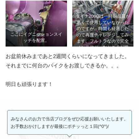
ょう。
ダイナ2000iは一時期品質が
悪くて使用していなかった
のですが、時間も経過した
ここにイグニッションスイ
ので再度チャレンジしてみ
ッチを配置。
ます。フルトラなので完全
メンテフリーなところが推
しなのですが。
お盆前休みまであと2週間くらいになってきました。
それまでに何台のバイクをお渡しできるか。。。
明日も頑張ります！
みなさんのお力で当店ブログをぜひ応援お願いいたします。
お手数おかけしますが最後にポチッっと１回(^0^)/