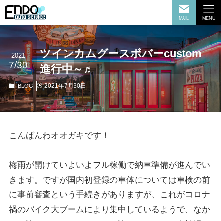
MAIL
MENU
ツインカムグースボバーcustom
2021
7/30
進行中～♬
2021年7月30日
BLOG
こんばんわオオガキです！
梅雨が開けていよいよフル稼働で納車準備が進んでい
きます。ですが国内初登録の車体については車検の前
に事前審査という手続きがありますが、これがコロナ
禍のバイク大ブームにより集中しているようで、なか