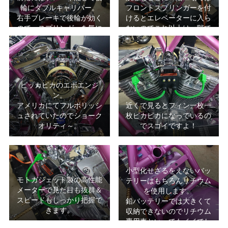
輪にダブルキャリパー。
フロントスプリンガーを付
右手ブレーキで後輪が効く
けるとエレベーターに入ら
ので、スプリンガーを気に
ないのでこれ以上は一階で
せずブレーキングして下さ
組み立てます(^^;)
い。
ピッカピカのエボエンジ
ン。
アメリカにてフルポリッシ
近くで見るとフィン一枚一
ュされていたのでショーク
枚ピカピカになっているの
オリティ～。
でスゴイですよ！
小型化せざるをえないバッ
モトガジェット製の高性能
テリーはもちろんリチウム
メーターで見た目も抜群＆
を使用します。
スピードもしっかり把握で
鉛バッテリーでは大きくて
きます。
収納できないのでリチウム
専用車といってもイイでし