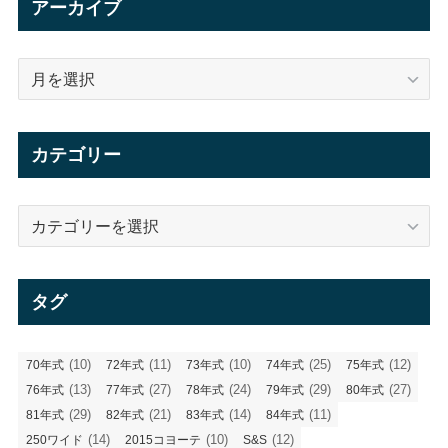
アーカイブ
ア
ー
カ
イ
カテゴリー
ブ
カ
テ
ゴ
リ
タグ
ー
(10)
(11)
(10)
(25)
(12)
70年式
72年式
73年式
74年式
75年式
(13)
(27)
(24)
(29)
(27)
76年式
77年式
78年式
79年式
80年式
(29)
(21)
(14)
(11)
81年式
82年式
83年式
84年式
(14)
(10)
(12)
250ワイド
2015コヨーテ
S&S