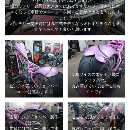
バッテリーはリチウム化しました。
鉛バッテリーと同じ大きさではありますがパワーはさらに大
きくなって余裕でスターターを回すことができるようになり
ます。
バッテリー交換時には高年式モデルなら迷わずリチウムを選
んでもらっても良いと思います。
300ワイズのエイボン製コ
ブラタイヤ。
ピンクが美しいチョッパー
丸み帯びていて走行性能も
projectは進みます！
イイです。
当店ロングチョッパー製作
ここまで形ができてきまし
では基本。
た。
前輪にはブレーキ無しで後
残念なことに二階工場では