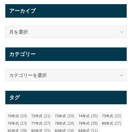
アーカイブ
ア
ー
カ
イ
カテゴリー
ブ
カ
テ
ゴ
リ
タグ
ー
(10)
(11)
(10)
(25)
(12)
70年式
72年式
73年式
74年式
75年式
(13)
(27)
(24)
(29)
(27)
76年式
77年式
78年式
79年式
80年式
(29)
(21)
(14)
(11)
81年式
82年式
83年式
84年式