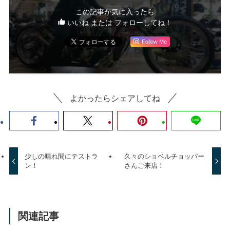
この記事が気に入ったら
いいね または フォローしてね！
Follow Me
よかったらシェアしてね
少しの晴れ間にテストラ
久々のショベルチョッパー
ン！
さんご来店！
関連記事