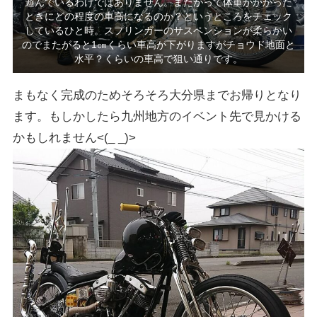
遊んでいるわけではありません。またがって体重がかかった
ときにどの程度の車高になるのか？というところをチェック
しているひと時。スプリンガーのサスペンションが柔らかい
のでまたがると1㎝くらい車高が下がりますがチョウド地面と
水平？くらいの車高で狙い通りです。
まもなく完成のためそろそろ大分県までお帰りとなり
ます。もしかしたら九州地方のイベント先で見かける
かもしれません<(_ _)>