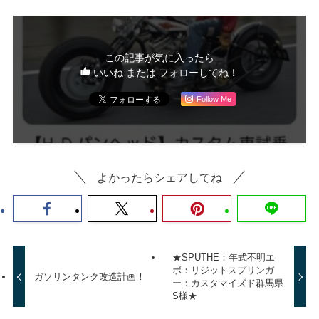
この記事が気に入ったら
いいね または フォローしてね！
Follow Me
よかったらシェアしてね
★SPUTHE：年式不明エ
ボ：リジットスプリンガ
ガソリンタンク改造計画！
ー：カスタマイズド群馬県
S様★