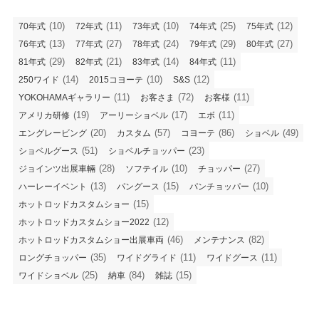
(10)
(11)
(10)
(25)
(12)
70年式
72年式
73年式
74年式
75年式
(13)
(27)
(24)
(29)
(27)
76年式
77年式
78年式
79年式
80年式
(29)
(21)
(14)
(11)
81年式
82年式
83年式
84年式
(14)
(10)
(12)
250ワイド
2015コヨーテ
S&S
(11)
(72)
(11)
YOKOHAMAギャラリー
お客さま
お客様
(19)
(17)
(11)
アメリカ研修
アーリーショベル
エボ
(20)
(57)
(86)
(49)
エングレービング
カスタム
コヨーテ
ショベル
(51)
(23)
ショベルグース
ショベルチョッパー
(28)
(10)
(27)
ジョインツ出展車輛
ソフテイル
チョッパー
(13)
(15)
(10)
ハーレーイベント
パングース
パンチョッパー
(15)
ホットロッドカスタムショー
(12)
ホットロッドカスタムショー2022
(46)
(82)
ホットロッドカスタムショー出展車両
メンテナンス
(35)
(11)
(11)
ロングチョッパー
ワイドグライド
ワイドグース
(25)
(84)
(15)
ワイドショベル
納車
雑誌