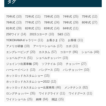
タグ
ー
(10)
(11)
(10)
(25)
(12)
70年式
72年式
73年式
74年式
75年式
(13)
(27)
(24)
(29)
(27)
76年式
77年式
78年式
79年式
80年式
(29)
(21)
(14)
(11)
81年式
82年式
83年式
84年式
(14)
(10)
(12)
250ワイド
2015コヨーテ
S&S
(11)
(72)
(11)
YOKOHAMAギャラリー
お客さま
お客様
(19)
(17)
(11)
アメリカ研修
アーリーショベル
エボ
(20)
(57)
(86)
(49)
エングレービング
カスタム
コヨーテ
ショベル
(51)
(23)
ショベルグース
ショベルチョッパー
(28)
(10)
(27)
ジョインツ出展車輛
ソフテイル
チョッパー
(13)
(15)
(10)
ハーレーイベント
パングース
パンチョッパー
(15)
ホットロッドカスタムショー
(12)
ホットロッドカスタムショー2022
(46)
(82)
ホットロッドカスタムショー出展車両
メンテナンス
(35)
(11)
(11)
ロングチョッパー
ワイドグライド
ワイドグース
(25)
(84)
(15)
ワイドショベル
納車
雑誌