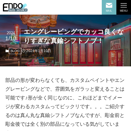
MAIL
MENU
エングレービングでカッコ良くな
2024
1/10
りすぎな真鍮シフトノブ！
2024年1月10日
BLOG
部品の形が変わらなくても、カスタムペイントやエン
グレービングなどで、雰囲気をガラッと変えることは
可能です♪形が全く同じなのに、これほどまでイメー
ジが変わるカスタムってビックリです。。。ご紹介す
るのは真ん丸な真鍮シフトノブなんですが、彫金前と
彫金後では全く別の部品になっている気がしていま