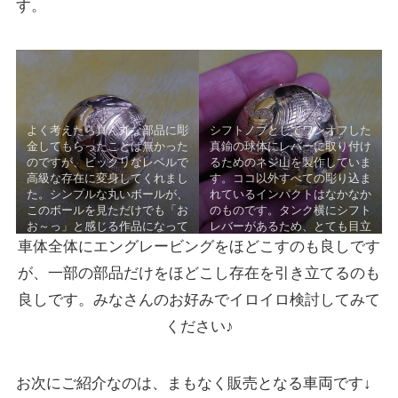
す。
よく考えたら真ん丸な部品に彫
シフトノブとしてワンオフした
金してもらったことは無かった
真鍮の球体にレバーに取り付け
のですが、ビックリなレベルで
るためのネジ山を製作していま
高級な存在に変身してくれまし
す。ココ以外すべての彫り込ま
た。シンプルな丸いボールが、
れているインパクトはなかなか
このボールを見ただけでも「お
のものです。タンク横にシフト
お～っ」と感じる作品になって
レバーがあるため、とても目立
います！
つ存在となるでしょう。
車体全体にエングレービングをほどこすのも良しです
が、一部の部品だけをほどこし存在を引き立てるのも
良しです。みなさんのお好みでイロイロ検討してみて
ください♪
お次にご紹介なのは、まもなく販売となる車両です↓