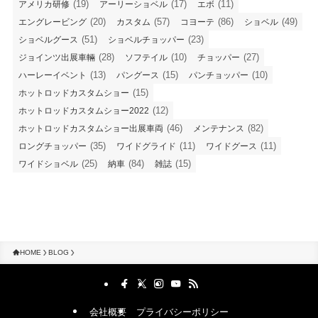
(19)
(17)
(11)
アメリカ研修
アーリーショベル
エボ
(20)
(57)
(86)
(49)
エングレービング
カスタム
コヨーテ
ショベル
(51)
(23)
ショベルグース
ショベルチョッパー
(28)
(10)
(27)
ジョインツ出展車輛
ソフテイル
チョッパー
(13)
(15)
(10)
ハーレーイベント
パングース
パンチョッパー
(15)
ホットロッドカスタムショー
(12)
ホットロッドカスタムショー2022
(46)
(82)
ホットロッドカスタムショー出展車両
メンテナンス
(35)
(11)
(11)
ロングチョッパー
ワイドグライド
ワイドグース
(25)
(84)
(15)
ワイドショベル
納車
雑誌
HOME
BLOG
会社概要
プライバシーポリシー