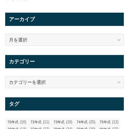
アーカイブ
ア
ー
カ
イ
カテゴリー
ブ
カ
テ
ゴ
リ
タグ
ー
(10)
(11)
(10)
(25)
(12)
70年式
72年式
73年式
74年式
75年式