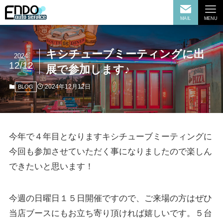
MAIL
MENU
キシチューブミーティングに出
2024
12/12
展で参加します♪
2024年12月12日
BLOG
今年で４年目となりますキシチューブミーティングに
今回も参加させていただく事になりましたので楽しん
できたいと思います！
今週の日曜日１５日開催ですので、ご来場の方はぜひ
当店ブースにもお立ち寄り頂ければ嬉しいです。５台