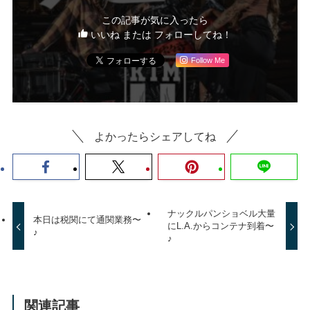
この記事が気に入ったら
いいね または フォローしてね！
Follow Me
よかったらシェアしてね
ナックルパンショベル大量
本日は税関にて通関業務〜
にL.A.からコンテナ到着〜
♪
♪
関連記事