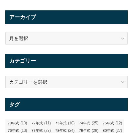
アーカイブ
ア
ー
カ
イ
カテゴリー
ブ
カ
テ
ゴ
リ
タグ
ー
(10)
(11)
(10)
(25)
(12)
70年式
72年式
73年式
74年式
75年式
(13)
(27)
(24)
(29)
(27)
76年式
77年式
78年式
79年式
80年式