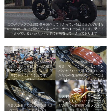
このグリップの金属部分を製作して下さっているは当店のお客様な
のですが、今では深いビジネスパートナー様でもあります。乗って
下さっているショベルヘッドにも装着して下さっております！
こちらのショベルチョッパー様
チェーンカバーは真鍮製品で作
は、いよいよ車検場からの書類
りまして、エングレービングを
審査がOKとなりましたので、近
バッチリやって頂きました。本
日中に車検に行く予定です。日
来なら存在感薄めのパーツなは
本で初めての車検の場合は、ま
ずですが、とてもインパクトが
ず書類上の審査が必要となりま
強いモノになってくれていま
す。
す。
ミスミ製のブラスミラーにも彫
金をしてもらっています。先ほ
厚みのあるブラスなので彫り込
どの同じく存在感ツヨメのミラ
みが深く見ごたえ抜群です。
ーに変身です。