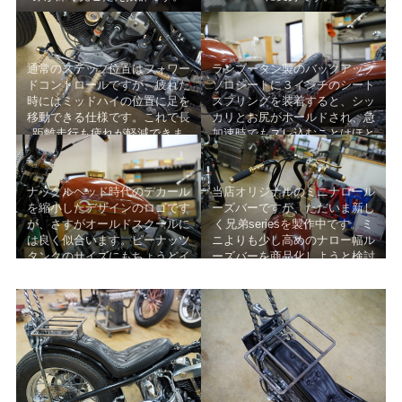
通常のステップ位置はフォワー
ランブータン製のバックアップ
ドコントロールですが、疲れた
ソロシートに３インチのシート
時にはミッドハイの位置に足を
スプリングを装着すると、シッ
移動できる仕様です。これで長
カリとお尻がホールドされ、急
距離走行も疲れが軽減できま
加速時でもズレ込むことはほと
す。
んどないでしょう。
ナックルヘッド時代のデカール
当店オリジナルのミニナロール
を縮小したデザインのロゴです
ーズバーですが、ただいま新し
が、さすがオールドスクールに
く兄弟seriesを製作中です。ミ
は良く似合います。ピーナッツ
ニよりも少し高めのナロー幅ル
タンクのサイズにもちょうどイ
ーズバーを商品化しようと検討
イ感じです。
中です。