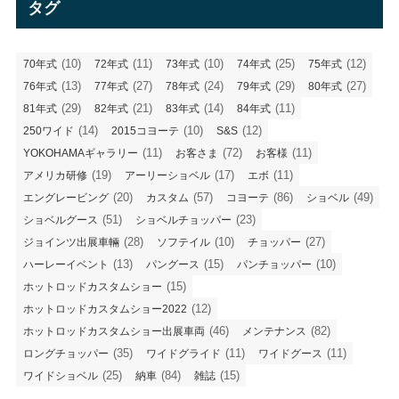
タグ
ー
(10)
(11)
(10)
(25)
(12)
70年式
72年式
73年式
74年式
75年式
(13)
(27)
(24)
(29)
(27)
76年式
77年式
78年式
79年式
80年式
(29)
(21)
(14)
(11)
81年式
82年式
83年式
84年式
(14)
(10)
(12)
250ワイド
2015コヨーテ
S&S
(11)
(72)
(11)
YOKOHAMAギャラリー
お客さま
お客様
(19)
(17)
(11)
アメリカ研修
アーリーショベル
エボ
(20)
(57)
(86)
(49)
エングレービング
カスタム
コヨーテ
ショベル
(51)
(23)
ショベルグース
ショベルチョッパー
(28)
(10)
(27)
ジョインツ出展車輛
ソフテイル
チョッパー
(13)
(15)
(10)
ハーレーイベント
パングース
パンチョッパー
(15)
ホットロッドカスタムショー
(12)
ホットロッドカスタムショー2022
(46)
(82)
ホットロッドカスタムショー出展車両
メンテナンス
(35)
(11)
(11)
ロングチョッパー
ワイドグライド
ワイドグース
(25)
(84)
(15)
ワイドショベル
納車
雑誌