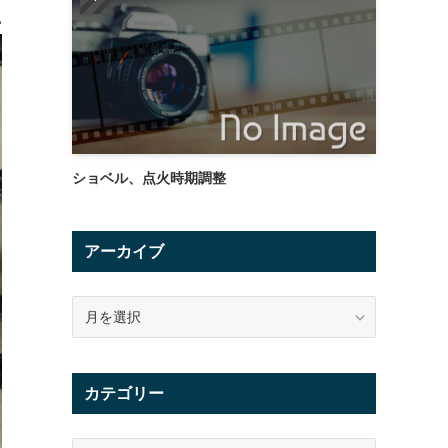
い
ショベル、点火時期調整
アーカイブ
ア
ー
カ
イ
カテゴリー
ブ
カ