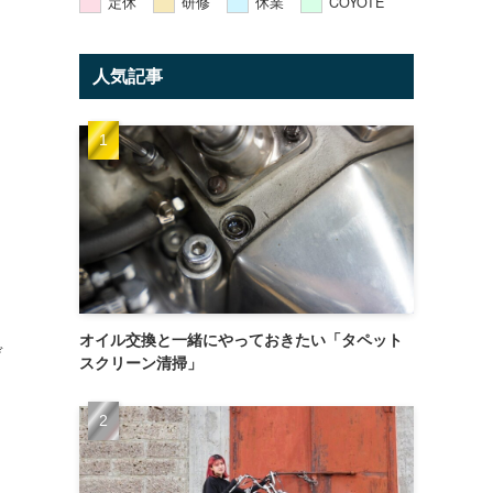
定休
研修
休業
COYOTE
人気記事
オイル交換と一緒にやっておきたい「タペット
デ
スクリーン清掃」
ト