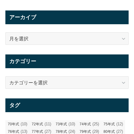
アーカイブ
ア
ー
カ
イ
カテゴリー
ブ
カ
テ
ゴ
リ
タグ
ー
(10)
(11)
(10)
(25)
(12)
70年式
72年式
73年式
74年式
75年式
(13)
(27)
(24)
(29)
(27)
76年式
77年式
78年式
79年式
80年式