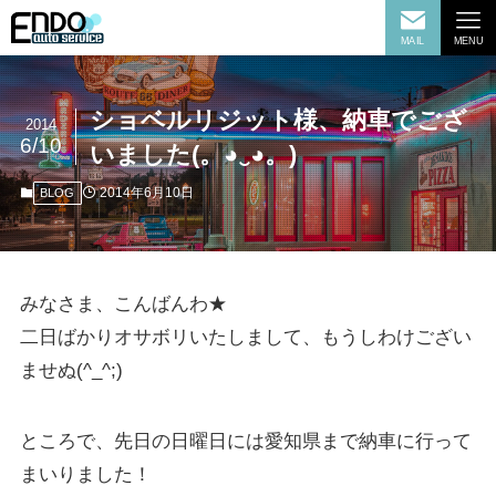
MAIL
MENU
ショベルリジット様、納車でござ
2014
6/10
いました(。◕‿◕。)
2014年6月10日
BLOG
みなさま、こんばんわ★
二日ばかりオサボリいたしまして、もうしわけござい
ませぬ(^_^;)
ところで、先日の日曜日には愛知県まで納車に行って
まいりました！