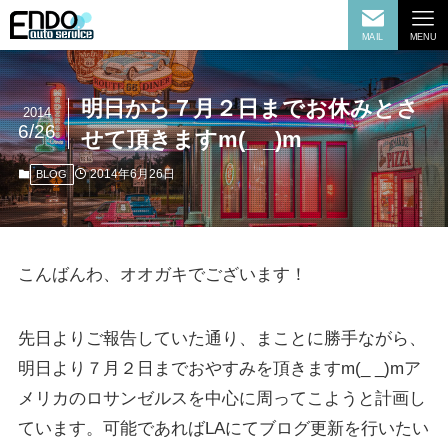
MAIL
MENU
明日から７月２日までお休みとさ
2014
6/26
せて頂きますm(_ _)m
2014年6月26日
BLOG
こんばんわ、オオガキでございます！
先日よりご報告していた通り、まことに勝手ながら、
明日より７月２日までおやすみを頂きますm(_ _)mア
メリカのロサンゼルスを中心に周ってこようと計画し
ています。可能であればLAにてブログ更新を行いたい