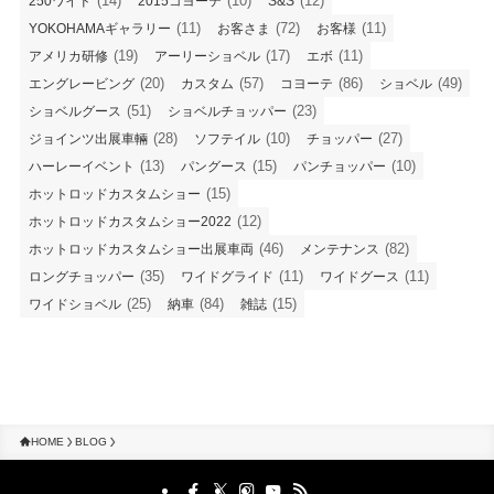
(14)
(10)
(12)
250ワイド
2015コヨーテ
S&S
(11)
(72)
(11)
YOKOHAMAギャラリー
お客さま
お客様
(19)
(17)
(11)
アメリカ研修
アーリーショベル
エボ
(20)
(57)
(86)
(49)
エングレービング
カスタム
コヨーテ
ショベル
(51)
(23)
ショベルグース
ショベルチョッパー
(28)
(10)
(27)
ジョインツ出展車輛
ソフテイル
チョッパー
(13)
(15)
(10)
ハーレーイベント
パングース
パンチョッパー
(15)
ホットロッドカスタムショー
(12)
ホットロッドカスタムショー2022
(46)
(82)
ホットロッドカスタムショー出展車両
メンテナンス
(35)
(11)
(11)
ロングチョッパー
ワイドグライド
ワイドグース
(25)
(84)
(15)
ワイドショベル
納車
雑誌
HOME
BLOG