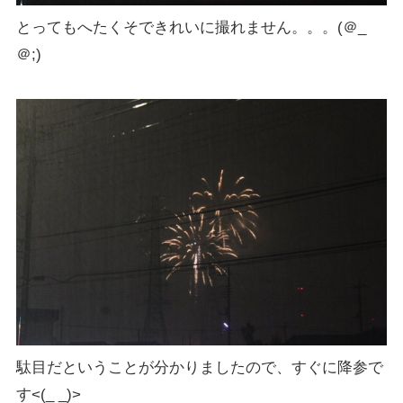
とってもへたくそできれいに撮れません。。。(＠_
＠;)
駄目だということが分かりましたので、すぐに降参で
す<(_ _)>