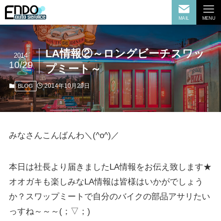
MAIL
MENU
LA情報②～ロングビーチスワッ
2014
10/29
プミート～
2014年10月29日
BLOG
みなさんこんばんわ＼(^o^)／
本日は社長より届きましたLA情報をお伝え致します★
オオガキも楽しみなLA情報は皆様はいかがでしょう
か？スワップミートで自分のバイクの部品アサリたい
っすね～～～(；▽；)