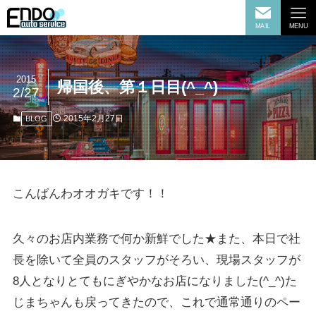
MAIL
MENU
2015
帰国後、第１日目(^_^)
2/27
2015年2月27日
BLOG
こんばんわオオガキです！！
久々のお店内業務で何か新鮮でした★また、本日で社
長を除いて全員のスタッフがそろい、現場スタッフが
8人となりとてもにぎやかなお店になりました(^_^)た
じまちゃんも戻ってきたので、これで通常通りのペー