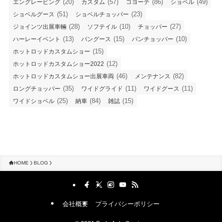
(20)
(57)
(86)
(49)
エングレービング
カスタム
コヨーテ
ショベル
(51)
(23)
ショベルグース
ショベルチョッパー
(28)
(10)
(27)
ジョインツ出展車輛
ソフテイル
チョッパー
(13)
(15)
(10)
ハーレーイベント
パングース
パンチョッパー
(15)
ホットロッドカスタムショー
(12)
ホットロッドカスタムショー2022
(46)
(82)
ホットロッドカスタムショー出展車両
メンテナンス
(35)
(11)
(11)
ロングチョッパー
ワイドグライド
ワイドグース
(25)
(84)
(15)
ワイドショベル
納車
雑誌
HOME
BLOG
会社概要
プライバシーポリシー