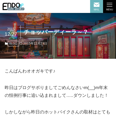
MAIL
MENU
2015
チョッパーディーラ～？
12/27
2015年12月27日
BLOG
こんばんわオオガキです♪
昨日はブログサボりましてごめんなさいm(__)m年末
の恒例行事に追い込まれまして…..ダウンしました！
しかしながら昨日のホットバイクさんの取材はとても