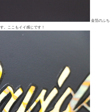
金箔のふち
す。ここもイイ感じです！