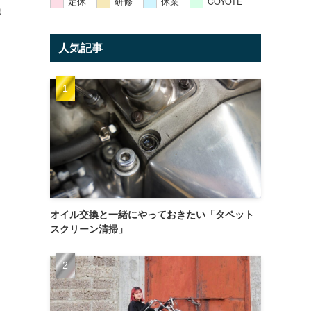
定休
研修
休業
COYOTE
艶
人気記事
オイル交換と一緒にやっておきたい「タペット
スクリーン清掃」