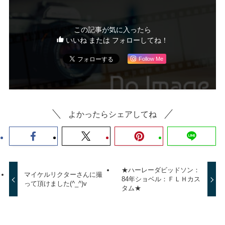
この記事が気に入ったら
いいね または フォローしてね！
Follow Me
よかったらシェアしてね
★ハーレーダビッドソン：
マイケルリクターさんに撮
84年ショベル：ＦＬＨカス
って頂けました(^_^)v
タム★