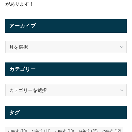
があります！
アーカイブ
ア
ー
カ
イ
カテゴリー
ブ
カ
テ
ゴ
リ
タグ
ー
(10)
(11)
(10)
(25)
(12)
70年式
72年式
73年式
74年式
75年式