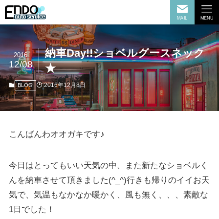
MAIL
MENU
納車Day!!ショベルグースネック
2016
12/08
★
2016年12月8日
BLOG
こんばんわオオガキです♪
今日はとってもいい天気の中、また新たなショベルく
んを納車させて頂きました(^_^)行きも帰りのイイお天
気で、気温もなかなか暖かく、風も無く、、、素敵な
1日でした！