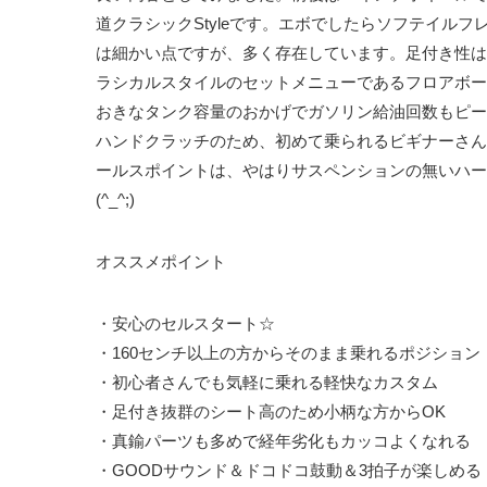
道クラシックStyleです。エボでしたらソフテイルフ
は細かい点ですが、多く存在しています。足付き性は
ラシカルスタイルのセットメニューであるフロアボー
おきなタンク容量のおかげでガソリン給油回数もピー
ハンドクラッチのため、初めて乗られるビギナーさん
ールスポイントは、やはりサスペンションの無いハー
(^_^;)
オススメポイント
・安心のセルスタート☆
・160センチ以上の方からそのまま乗れるポジション
・初心者さんでも気軽に乗れる軽快なカスタム
・足付き抜群のシート高のため小柄な方からOK
・真鍮パーツも多めで経年劣化もカッコよくなれる
・GOODサウンド＆ドコドコ鼓動＆3拍子が楽しめる