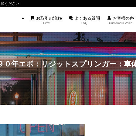
相談ください！
お取引の流れ
よくある質問
お客様の声
Flow
FAQ
Customers Voice
年エボ：リジットスプリンガー：車体本体税