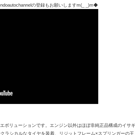
autochannelの登録もお願いしますm(_ _)m◆
エボリューションです。エンジン以外はほぼ非純正品構成のイサ
でクラシカルなタイヤを装着、リジットフレーム×スプリンガーの王