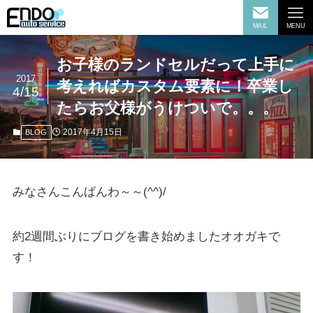
MAIL
MENU
お子様のランドセルだって上手に
2017
考えればカスタム要素に！卒業し
4/15
たらお父様がうけついで。。。
2017年4月15日
BLOG
みなさんこんばんわ～～(^^)/
約2週間ぶりにブログを書き始めましたオオガキで
す！