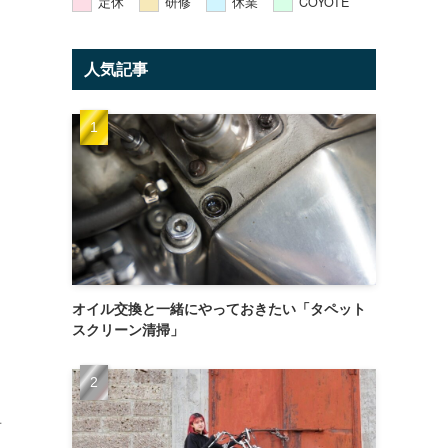
定休
研修
休業
COYOTE
人気記事
オイル交換と一緒にやっておきたい「タペット
スクリーン清掃」
音