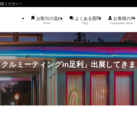
相談ください！
お取引の流れ
よくある質問
お客様の声
Flow
FAQ
Customers Voice
サイクルミーティングin足利」出展してき