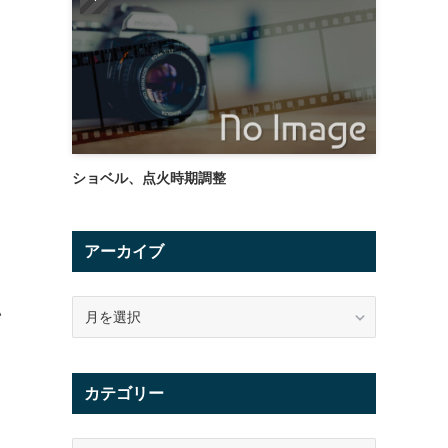
ショベル、点火時期調整
アーカイブ
ア
い
ー
カ
イ
カテゴリー
ブ
カ