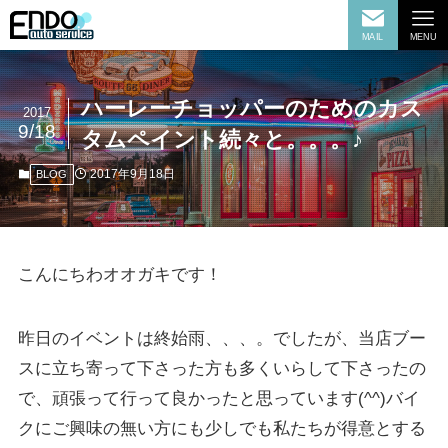
MAIL
MENU
ハーレーチョッパーのためのカス
2017
9/18
タムペイント続々と。。。♪
2017年9月18日
BLOG
こんにちわオオガキです！
昨日のイベントは終始雨、、、。でしたが、当店ブー
スに立ち寄って下さった方も多くいらして下さったの
で、頑張って行って良かったと思っています(^^)バイ
クにご興味の無い方にも少しでも私たちが得意とする