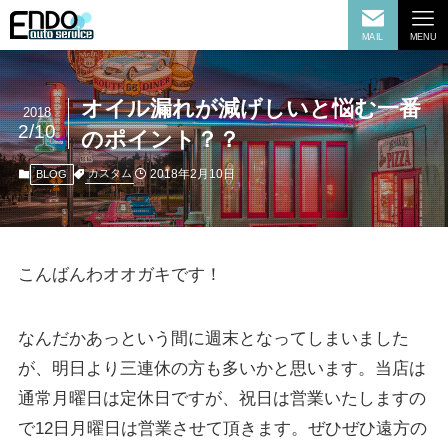
MAIL
MENU
オイル漏れが減げしいと悩む一番
2018
2/10
のポイント？？
2018年2月10日
カスタム
BLOG
こんばんわオオガキです！
なんだかあっという間に週末となってしまいました
が、明日より三連休の方も多いかと思います。当店は
通常月曜日は定休日ですが、祝日は営業いたしますの
で12日月曜日は営業させて頂きます。ぜひぜひ遠方の