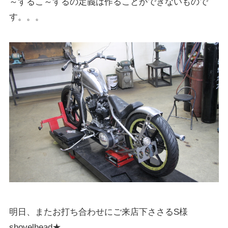
～するこ～するの定義は作ることができないもので
す。。。
明日、またお打ち合わせにご来店下ささるS様
shovelhead★