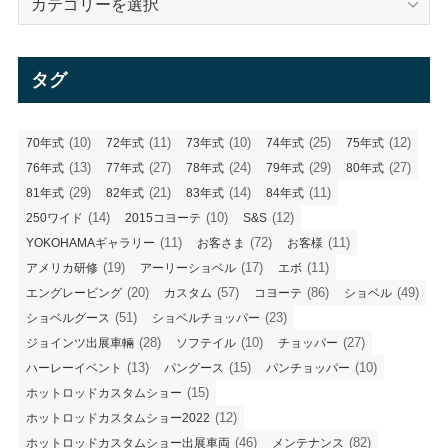
テ
ゴ
リ
タグ
ー
(10)
(11)
(10)
(25)
(12)
70年式
72年式
73年式
74年式
75年式
(13)
(27)
(24)
(29)
(27)
76年式
77年式
78年式
79年式
80年式
(29)
(21)
(14)
(11)
81年式
82年式
83年式
84年式
(14)
(10)
(12)
250ワイド
2015コヨーテ
S&S
(11)
(72)
(11)
YOKOHAMAギャラリー
お客さま
お客様
(19)
(17)
(11)
アメリカ研修
アーリーショベル
エボ
(20)
(57)
(86)
(49)
エングレービング
カスタム
コヨーテ
ショベル
(51)
(23)
ショベルグース
ショベルチョッパー
(28)
(10)
(27)
ジョインツ出展車輛
ソフテイル
チョッパー
(13)
(15)
(10)
ハーレーイベント
パングース
パンチョッパー
(15)
ホットロッドカスタムショー
(12)
ホットロッドカスタムショー2022
(46)
(82)
ホットロッドカスタムショー出展車両
メンテナンス