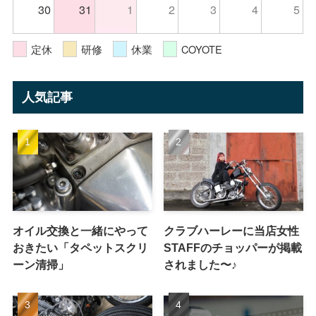
30
31
1
2
3
4
5
定休
研修
休業
COYOTE
人気記事
オイル交換と一緒にやって
クラブハーレーに当店女性
おきたい「タペットスクリ
STAFFのチョッパーが掲載
ーン清掃」
されました〜♪