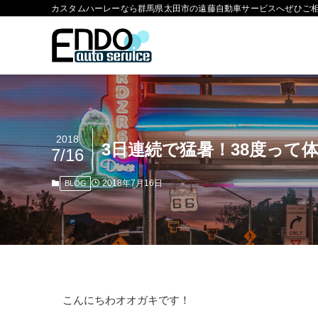
カスタムハーレーなら群馬県太田市の遠藤自動車サービスへぜひご
2018
3日連続で猛暑！38度って体
7/16
2018年7月16日
BLOG
こんにちわオオガキです！