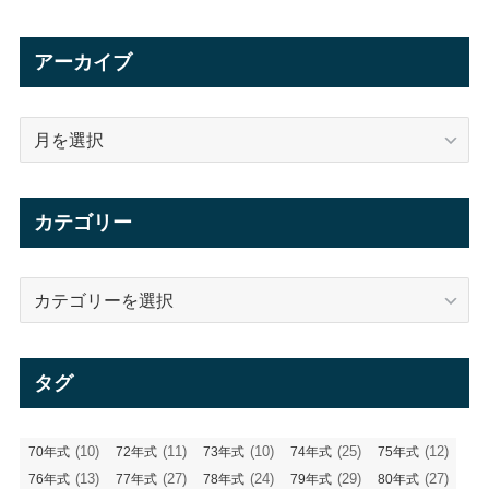
アーカイブ
ア
ー
カ
イ
カテゴリー
ブ
カ
テ
ゴ
リ
タグ
ー
(10)
(11)
(10)
(25)
(12)
70年式
72年式
73年式
74年式
75年式
(13)
(27)
(24)
(29)
(27)
76年式
77年式
78年式
79年式
80年式