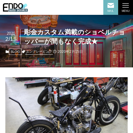
MAIL
MENU
彫金カスタム満載のショベルチョ
2020
2/15
ッパーが間もなく完成★
2020年2月15日
エングレービング
BLOG