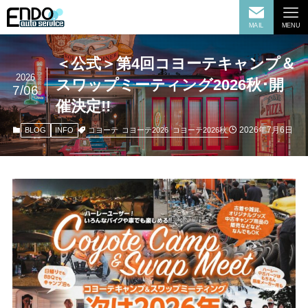
MAIL
MENU
＜公式＞第4回コヨーテキャンプ＆
2026
スワップミーティング2026秋･開
7/06
催決定!!
2026年7月6日
コヨーテ
コヨーテ2026
コヨーテ2026秋
BLOG
INFO