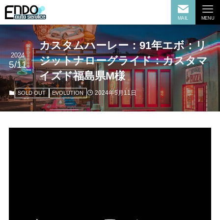
MAIL
MENU
カスタムハーレー：91年エボ：リ
2024
ジットナローグライド：カスタマ
5/11
イズド福島県M様
2024年5月11日
SOLD OUT
EVOLUTION