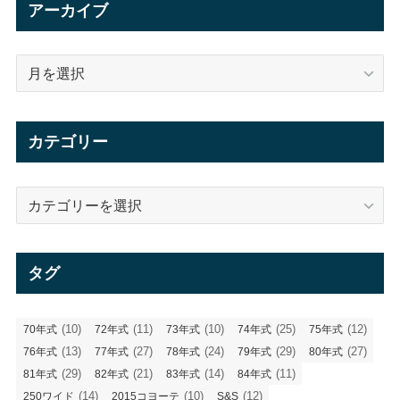
イ
カテゴリー
ブ
カ
テ
ゴ
リ
タグ
ー
(10)
(11)
(10)
(25)
(12)
70年式
72年式
73年式
74年式
75年式
(13)
(27)
(24)
(29)
(27)
76年式
77年式
78年式
79年式
80年式
(29)
(21)
(14)
(11)
81年式
82年式
83年式
84年式
(14)
(10)
(12)
250ワイド
2015コヨーテ
S&S
(11)
(72)
(11)
YOKOHAMAギャラリー
お客さま
お客様
(19)
(17)
(11)
アメリカ研修
アーリーショベル
エボ
(20)
(57)
(86)
(49)
エングレービング
カスタム
コヨーテ
ショベル
(51)
(23)
ショベルグース
ショベルチョッパー
(28)
(10)
(27)
ジョインツ出展車輛
ソフテイル
チョッパー