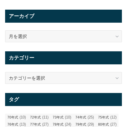
アーカイブ
ア
ー
カ
イ
カテゴリー
ブ
カ
テ
ゴ
リ
タグ
ー
(10)
(11)
(10)
(25)
(12)
70年式
72年式
73年式
74年式
75年式
(13)
(27)
(24)
(29)
(27)
76年式
77年式
78年式
79年式
80年式