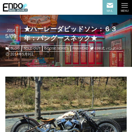
MAIL
MENU
★ハーレーダビッドソン：６３
2014
5/09
年：パングースネック★
63年式
パングース
BLOG
SOLD OUT
GOOSE SERIES
PAN HEAD
2014年5月9日