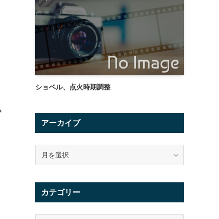
ショベル、点火時期調整
い
アーカイブ
ア
ー
カ
イ
カテゴリー
ブ
カ