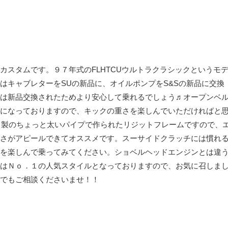
カスタムです。９７年式のFLHTCUウルトラクラシックというモ
はキャブレターをSUの新品に、オイルポンプをS&Sの新品に交換
は新品交換されたためより安心して乗れるでしょう♬オープンベ
になっておりますので、キックの重さを楽しんでいただければと
ック製のちょっと太いパイプで作られたリジットフレームですので、
さがアピールできてオススメです。スーサイドクラッチには慣れ
を楽しんで乗ってみてください。ショベルヘッドエンジンとは違
はＮｏ．１の人気スタイルとなっておりますので、お気に召しま
でもご相談くださいませ！！