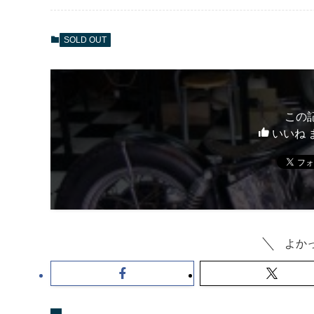
SOLD OUT
この
いいね 
よか