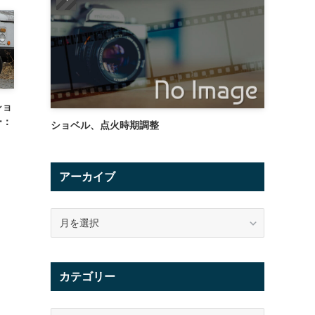
ショ
ー：
ショベル、点火時期調整
アーカイブ
ア
ー
カ
イ
カテゴリー
ブ
カ