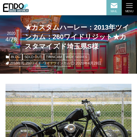
MAIL
MENU
★カスタムハーレー：2013年ツイ
2020
ンカム：260ワイドリジット★カ
4/28
スタマイズド埼玉県S様
BLOG
SOLD OUT
TWINCAM
WIDE SERIES
2020年4月28日
2013年式
260ワイド
ワイドツインカム