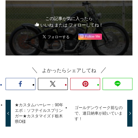
この記事が気に入ったら
いいね または フォローしてね！
Follow Me
よかったらシェアしてね
★カスタムハーレー：90年
ゴールデンウイーク前なの
エボ：ソフテイルスプリン
で、連日納車が続いていま
ガー★カスタマイズド栃木
す！
県O様