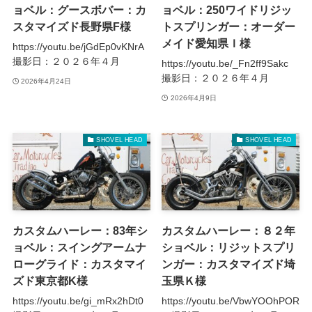
ョベル：グースボバー：カ
ョベル：250ワイドリジッ
スタマイズド長野県F様
トスプリンガー：オーダー
メイド愛知県Ｉ様
https://youtu.be/jGdEp0vKNrA
撮影日：２０２６年４月
https://youtu.be/_Fn2ff9Sakc
撮影日：２０２６年４月
2026年4月24日
2026年4月9日
SHOVEL HEAD
SHOVEL HEAD
カスタムハーレー：83年シ
カスタムハーレー：８２年
ョベル：スイングアームナ
ショベル：リジットスプリ
ローグライド：カスタマイ
ンガー：カスタマイズド埼
ズド東京都K様
玉県Ｋ様
https://youtu.be/gi_mRx2hDt0
https://youtu.be/VbwYOOhPOR