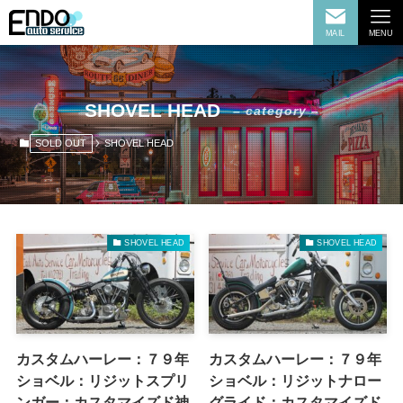
MAIL
MENU
SHOVEL HEAD
– category –
SOLD OUT
SHOVEL HEAD
SHOVEL HEAD
SHOVEL HEAD
カスタムハーレー：７９年
カスタムハーレー：７９年
ショベル：リジットスプリ
ショベル：リジットナロー
ンガー：カスタマイズド神
グライド：カスタマイズド