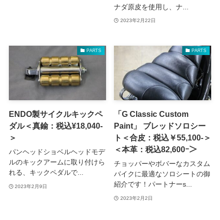
ナダ原皮を使用し、ナ...
2023年2月22日
PARTS
PARTS
ENDO製サイクルキックペ
「G Classic Custom
ダル＜真鍮：税込¥18,040-
Paint」 ブレッドソロシー
＞
ト＜合皮：税込￥55,100-＞
＜本革：税込82,600ｰ＞
パンヘッドショベルヘッドモデ
ルのキックアームに取り付けら
チョッパーやボバーなカスタム
れる、キックペダルで...
バイクに最適なソロシートの御
紹介です！パートナーs...
2023年2月9日
2023年2月2日