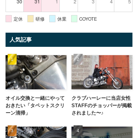
30
31
1
2
3
4
5
定休
研修
休業
COYOTE
人気記事
オイル交換と一緒にやって
クラブハーレーに当店女性
おきたい「タペットスクリ
STAFFのチョッパーが掲載
ーン清掃」
されました〜♪