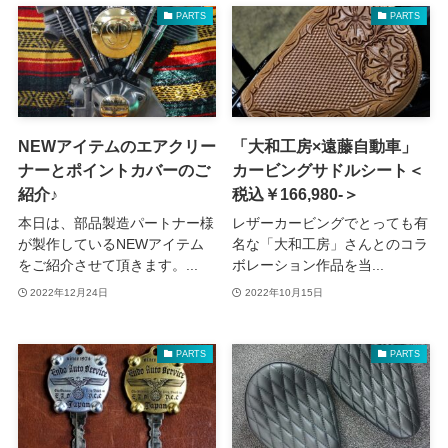
PARTS
PARTS
NEWアイテムのエアクリー
「大和工房×遠藤自動車」
ナーとポイントカバーのご
カービングサドルシート＜
紹介♪
税込￥166,980-＞
本日は、部品製造パートナー様
レザーカービングでとっても有
が製作しているNEWアイテム
名な「大和工房」さんとのコラ
をご紹介させて頂きます。...
ボレーション作品を当...
2022年12月24日
2022年10月15日
PARTS
PARTS