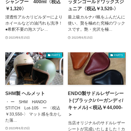
シャンプー 400ml〈税込
ッタンゴールドワックスジ
￥1,320〉
ュニア〈税込￥3,520‐〉
浸透性アルカリビルダーにより
最上級カルナバ蝋をふんだんに
ホイールなどの油汚れも洗浄！
使い、贅を極めた究極のワック
●希釈不要の泡スプレ...
スです。艶・光沢を極...
2023年6月15日
2023年6月15日
PARTS
PARTS
SHM製 ヘルメット
ENDO製サドルレザーシー
ト(ブラック/バーガンディ/
・ ー SHM HANDO
キャメル)＜税込￥44,000-
STITCH Lot-105 ー 〈税込
＞
￥33,550‐〉 マット感を生かし
た落...
当店オリジナルのサドルレザー
シートが完成いたしました！カ
2023年6月15日