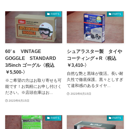
PARTS
PARTS
60’ｓ VINTAGE
シュアラスター製 タイや
GOGGLE STANDARD
コーティング＋R〈税込
3/5inch ゴーグル〈税込
￥3,410‐〉
￥5,500‐〉
自然な艶と黒味が復活。長い耐
久性で徹底保護。黒々としすぎ
※ご希望の方はお取り寄せも可
て違和感のあるタイヤ...
能です！お気軽にお申し付けく
ださい。※店頭在庫はお...
2023年6月15日
2023年6月15日
PARTS
PARTS