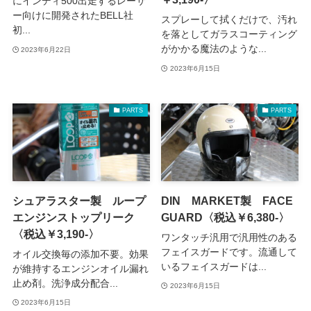
にインディ500出走するレーサ
ー向けに開発されたBELL社
スプレーして拭くだけで、汚れ
初...
を落としてガラスコーティング
がかかる魔法のような...
2023年6月22日
2023年6月15日
PARTS
PARTS
シュアラスター製 ループ
DIN MARKET製 FACE
エンジンストップリーク
GUARD〈税込￥6,380-〉
〈税込￥3,190‐〉
ワンタッチ汎用で汎用性のある
フェイスガードです。流通して
オイル交換毎の添加不要。効果
いるフェイスガードは...
が維持するエンジンオイル漏れ
止め剤。洗浄成分配合...
2023年6月15日
2023年6月15日