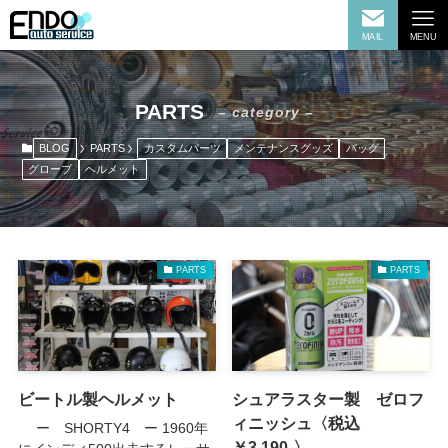
MAIL
MENU
PARTS
– category –
BLOG
PARTS
カスタムパーツ
メンテナンスグッズ
バッグ
グローブ
ヘルメット
PARTS
PARTS
ビートル製ヘルメット
シュアラスター製 ゼロフ
ィニッシュ〈税込
ー SHORTY4 ー 1960年
￥3,190‐〉