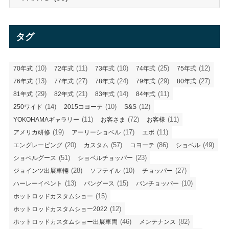
テ
ゴ
リ
タグ
ー
(10)
(11)
(10)
(25)
(12)
70年式
72年式
73年式
74年式
75年式
(13)
(27)
(24)
(29)
(27)
76年式
77年式
78年式
79年式
80年式
(29)
(21)
(14)
(11)
81年式
82年式
83年式
84年式
(14)
(10)
(12)
250ワイド
2015コヨーテ
S&S
(11)
(72)
(11)
YOKOHAMAギャラリー
お客さま
お客様
(19)
(17)
(11)
アメリカ研修
アーリーショベル
エボ
(20)
(57)
(86)
(49)
エングレービング
カスタム
コヨーテ
ショベル
(51)
(23)
ショベルグース
ショベルチョッパー
(28)
(10)
(27)
ジョインツ出展車輛
ソフテイル
チョッパー
(13)
(15)
(10)
ハーレーイベント
パングース
パンチョッパー
(15)
ホットロッドカスタムショー
(12)
ホットロッドカスタムショー2022
(46)
(82)
ホットロッドカスタムショー出展車両
メンテナンス