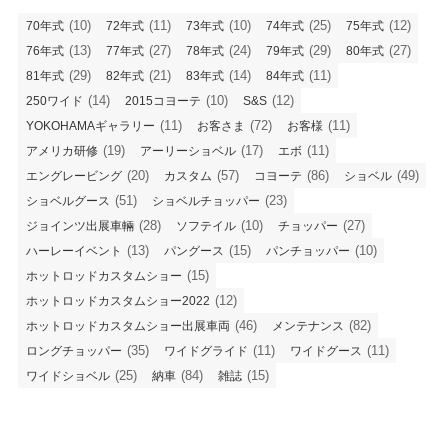
(10)
(11)
(10)
(25)
(12)
70年式
72年式
73年式
74年式
75年式
(13)
(27)
(24)
(29)
(27)
76年式
77年式
78年式
79年式
80年式
(29)
(21)
(14)
(11)
81年式
82年式
83年式
84年式
(14)
(10)
(12)
250ワイド
2015コヨーテ
S&S
(11)
(72)
(11)
YOKOHAMAギャラリー
お客さま
お客様
(19)
(17)
(11)
アメリカ研修
アーリーショベル
エボ
(20)
(57)
(86)
(49)
エングレービング
カスタム
コヨーテ
ショベル
(51)
(23)
ショベルグース
ショベルチョッパー
(28)
(10)
(27)
ジョインツ出展車輛
ソフテイル
チョッパー
(13)
(15)
(10)
ハーレーイベント
パングース
パンチョッパー
(15)
ホットロッドカスタムショー
(12)
ホットロッドカスタムショー2022
(46)
(82)
ホットロッドカスタムショー出展車両
メンテナンス
(35)
(11)
(11)
ロングチョッパー
ワイドグライド
ワイドグース
(25)
(84)
(15)
ワイドショベル
納車
雑誌