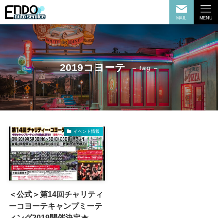
MAIL
MENU
2019コヨーテ
– tag –
イベント情報
＜公式＞第14回チャリティ
ーコヨーテキャンプミーテ
ィング2019開催決定★