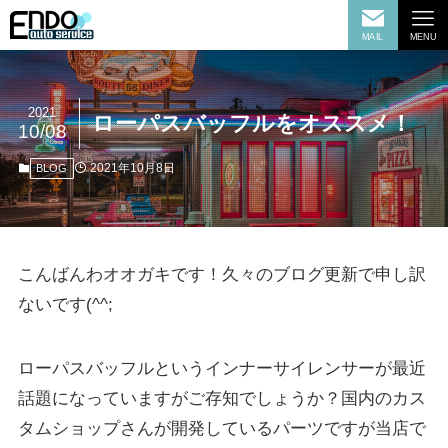
MAIL
MENU
2021
ローパスバッフルをオススメ！
10/08
2021年10月8日
BLOG
こんばんわオオガキです！久々のブログ更新で申し訳
ないです(^^;
ローパスバッフルというインナーサイレンサーが最近
話題になっていますがご存知でしょうか？国内のカス
タムショップさんが開発しているパーツですが当店で