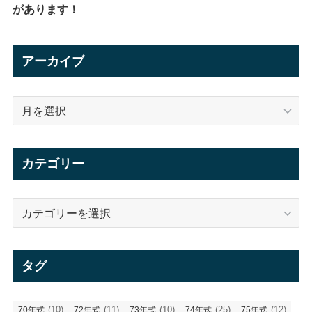
があります！
アーカイブ
ア
ー
カ
イ
カテゴリー
ブ
カ
テ
ゴ
リ
タグ
ー
(10)
(11)
(10)
(25)
(12)
70年式
72年式
73年式
74年式
75年式