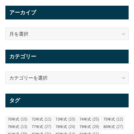
アーカイブ
ア
ー
カ
イ
カテゴリー
ブ
カ
テ
ゴ
リ
タグ
ー
(10)
(11)
(10)
(25)
(12)
70年式
72年式
73年式
74年式
75年式
(13)
(27)
(24)
(29)
(27)
76年式
77年式
78年式
79年式
80年式