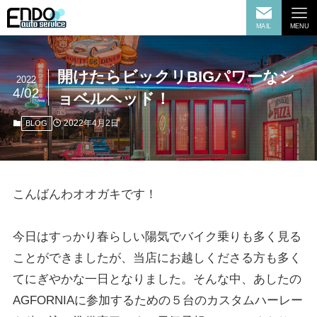
MAIL
MENU
開けたらビックリBIGパワーなシ
2022
4/02
ョベルヘッド！
2022年4月2日
BLOG
こんばんわオオガキです！
今日はすっかり春らしい陽気でバイク乗りも多く見る
ことができましたが、当店にお越しくださる方も多く
てにぎやかな一日となりました。そんな中、あしたの
AGFORNIAに参加するための５台のカスタムハーレー