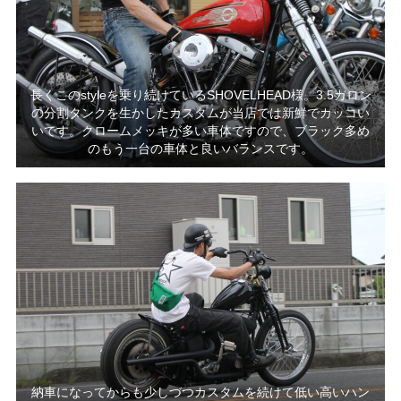
長くこのstyleを乗り続けているSHOVELHEAD様。3.5ガロン
の分割タンクを生かしたカスタムが当店では新鮮でカッコい
いです。クロームメッキが多い車体ですので、ブラック多め
のもう一台の車体と良いバランスです。
納車になってからも少しづつカスタムを続けて低い高いハン