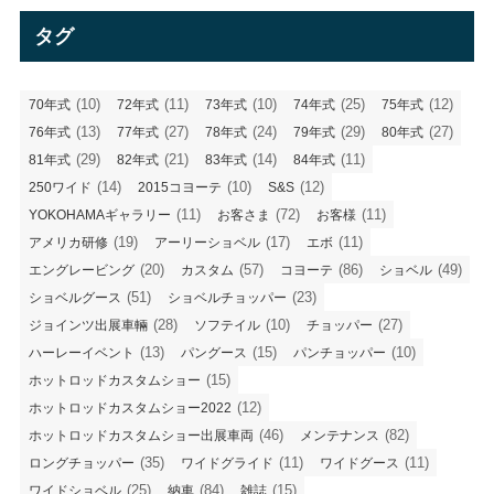
リ
タグ
ー
(10)
(11)
(10)
(25)
(12)
70年式
72年式
73年式
74年式
75年式
(13)
(27)
(24)
(29)
(27)
76年式
77年式
78年式
79年式
80年式
(29)
(21)
(14)
(11)
81年式
82年式
83年式
84年式
(14)
(10)
(12)
250ワイド
2015コヨーテ
S&S
(11)
(72)
(11)
YOKOHAMAギャラリー
お客さま
お客様
(19)
(17)
(11)
アメリカ研修
アーリーショベル
エボ
(20)
(57)
(86)
(49)
エングレービング
カスタム
コヨーテ
ショベル
(51)
(23)
ショベルグース
ショベルチョッパー
(28)
(10)
(27)
ジョインツ出展車輛
ソフテイル
チョッパー
(13)
(15)
(10)
ハーレーイベント
パングース
パンチョッパー
(15)
ホットロッドカスタムショー
(12)
ホットロッドカスタムショー2022
(46)
(82)
ホットロッドカスタムショー出展車両
メンテナンス
(35)
(11)
(11)
ロングチョッパー
ワイドグライド
ワイドグース
(25)
(84)
(15)
ワイドショベル
納車
雑誌