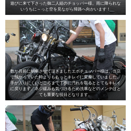
遊びに来て下さった御二人組のチョッパー様。雨に降られな
いうちに～っと空を見ながら帰路へ向かいます！
数か月前に納車させて頂きましたエボチョッパー様は、当店
で預かっていた時よりももっとキレイに変身していました。
手が入りにくいところまで丁寧に汚れを取るととてもキレイ
に戻ります。ネジ緩みも気づけるため洗車などのメンテはと
ても重要な役目となります。