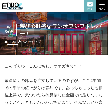
MAIL
MENU
遊び心旺盛なワンオフシフトレバ
2022
6/05
ー！
2022年6月5日
BLOG
こんばんわ、こんにちわ、オオガキです！
毎週多くの部品を注文しているのですが、ここ2年間
での部品の値上がりは強烈です。あっちもこっちも価
格上昇で、気づいたら御見積した金額では足りなくな
っていることもシバシバございます。そんなことを言