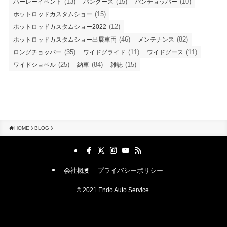
(13)
(15)
(10)
ハーレーイベント
パングース
パンチョッパー
(15)
ホットロッドカスタムショー
(12)
ホットロッドカスタムショー2022
(46)
(82)
ホットロッドカスタムショー出展車両
メンテナンス
(35)
(11)
(11)
ロングチョッパー
ワイドグライド
ワイドグース
(25)
(84)
(15)
ワイドショベル
納車
雑誌
HOME
BLOG
会社概要
プライバシーポリシー
©
2021 Endo Auto Service.