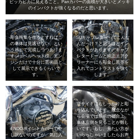
ピッカピカに見えること。Panカバーの面積が大きいとメッキ
のインパクトが強くなるのだと思います。
彫金特集を作るとすればこ
SUキャブレターってこんな
の車体は見逃せない、とい
んだっけ？と思うほどイン
う感じで完成しつつありま
パクトがあります。キャブ
すショベルヘッド様。エン
レタードームと純正エアク
ジンだけで十分に芸術品と
リーナーにも彫金し黒墨を
して展示できるくらいで
入れてコントラストを強く
す。
します。
逆サイドにもしっかりと彫
り込んでいます。残念なが
ら会場では展示の都合上、
車体左側を見ることが難し
ENDOポイントカバーで申
いです。もし、見たい方が
し訳ないのですが、気に入
いらっしゃいましたらお声