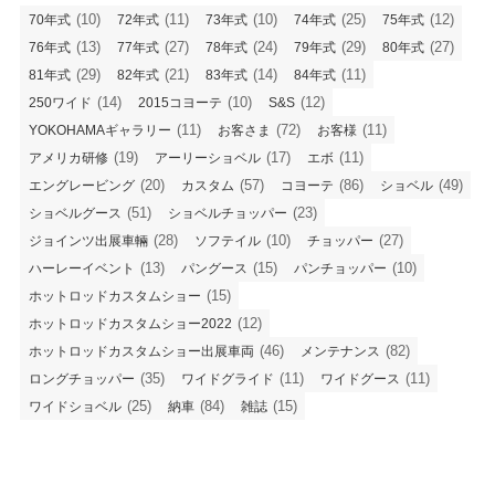
(10)
(11)
(10)
(25)
(12)
70年式
72年式
73年式
74年式
75年式
(13)
(27)
(24)
(29)
(27)
76年式
77年式
78年式
79年式
80年式
(29)
(21)
(14)
(11)
81年式
82年式
83年式
84年式
(14)
(10)
(12)
250ワイド
2015コヨーテ
S&S
(11)
(72)
(11)
YOKOHAMAギャラリー
お客さま
お客様
(19)
(17)
(11)
アメリカ研修
アーリーショベル
エボ
(20)
(57)
(86)
(49)
エングレービング
カスタム
コヨーテ
ショベル
(51)
(23)
ショベルグース
ショベルチョッパー
(28)
(10)
(27)
ジョインツ出展車輛
ソフテイル
チョッパー
(13)
(15)
(10)
ハーレーイベント
パングース
パンチョッパー
(15)
ホットロッドカスタムショー
(12)
ホットロッドカスタムショー2022
(46)
(82)
ホットロッドカスタムショー出展車両
メンテナンス
(35)
(11)
(11)
ロングチョッパー
ワイドグライド
ワイドグース
(25)
(84)
(15)
ワイドショベル
納車
雑誌