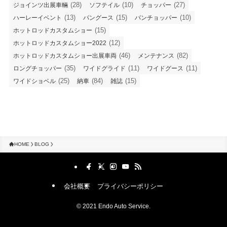
(28)
(10)
(27)
ジョインツ出展車輛
ソフテイル
チョッパー
(13)
(15)
(10)
ハーレーイベント
パングース
パンチョッパー
(15)
ホットロッドカスタムショー
(12)
ホットロッドカスタムショー2022
(46)
(82)
ホットロッドカスタムショー出展車両
メンテナンス
(35)
(11)
(11)
ロングチョッパー
ワイドグライド
ワイドグース
(25)
(84)
(15)
ワイドショベル
納車
雑誌
HOME
BLOG
会社概要
プライバシーポリシー
©
2021 Endo Auto Service.