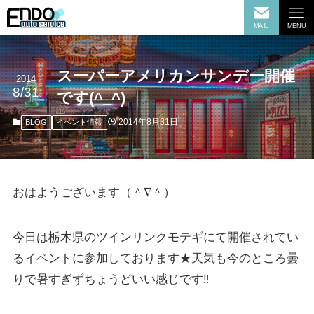
MAIL
MENU
スーパーアメリカンサンデー開催
2014
8/31
です(^_^)
2014年8月31日
BLOG
イベント情報
おはようございます（＾∇＾）
今日は栃木県のツインリンクモテギにて開催されてい
るイベントに参加しております★天気も今のところ曇
りで暑すぎずちょうどいい感じです‼︎