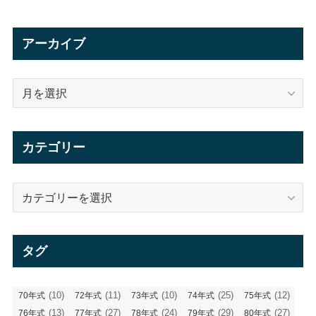
アーカイブ
ア
ー
カ
イ
カテゴリー
ブ
カ
テ
ゴ
リ
タグ
ー
(10)
(11)
(10)
(25)
(12)
70年式
72年式
73年式
74年式
75年式
(13)
(27)
(24)
(29)
(27)
76年式
77年式
78年式
79年式
80年式