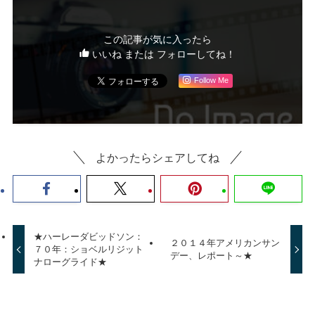
この記事が気に入ったら
いいね または フォローしてね！
Follow Me
よかったらシェアしてね
★ハーレーダビッドソン：
２０１４年アメリカンサン
７０年：ショベルリジット
デー、レポート～★
ナローグライド★